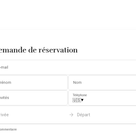
emande de réservation
-mail
Prénom
Nom
Téléphone
nvités
▾
🇺🇸
rivée
Départ
ommentaire