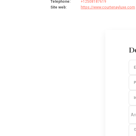
Téléphone
:
+12508187619
Site web
:
https://www.courtenayluxe.com
D
E
I
Ar
C