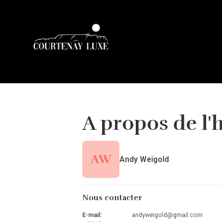
A propos de l'
AW
Andy Weigold
Nous contacter
E-mail
:
andyweigold@gmail.com