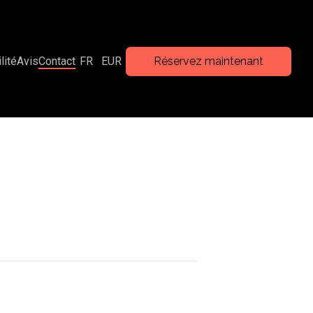
lité
Avis
Contact
FR
EUR
Réservez maintenant